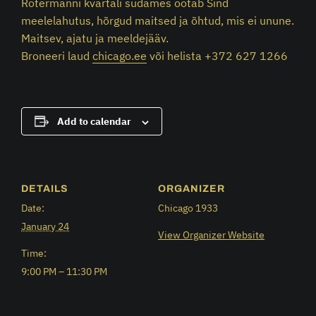
Rotermanni kvartali südames ootab Sind
meelelahutus, hõrgud maitsed ja õhtud, mis ei unune.
Maitsev, ajatu ja meeldejääv.
Broneeri laud
chicago.ee
või helista +372 627 1266
Add to calendar
DETAILS
ORGANIZER
Date:
Chicago 1933
January 24
View Organizer Website
Time:
9:00 PM – 11:30 PM